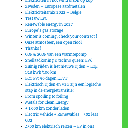
Elektriciteit in EU: wind & zon op kop
Zweden – Europese aardmetalen
Elektriciteitsmix 2022 – België
Test uw EPC
Renewable energy in 2027
Europe’s gas storage
Winter is coming, check your contract !
Onze atmosfeer, een open riool
Thanks !
COP & SCOP van een warmtepomp
Snellaadkoning & techno queen: EV6
Zuinig rijden is het nieuwe rijden – EQE
13.8 kWh/100 km
ECO PV: 50 dagen ETVT
Elektrisch rijden en V2G zijn een logische
stap in de energietransitie:
From spoiling to foiling
Metals for Clean Energy
+ 1.000 km zonder laden
Electric Vehicle + REnewables = 50x less
CO2
4300 km elektrisch reizen – EV in ons