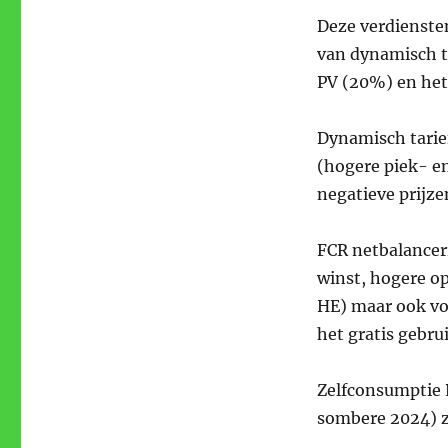
Deze verdienste
van dynamisch t
PV (20%) en he
Dynamisch tarief
(hogere piek- en
negatieve prijz
FCR netbalancer
winst, hogere op
HE) maar ook vo
het gratis gebru
Zelfconsumptie 
sombere 2024) z