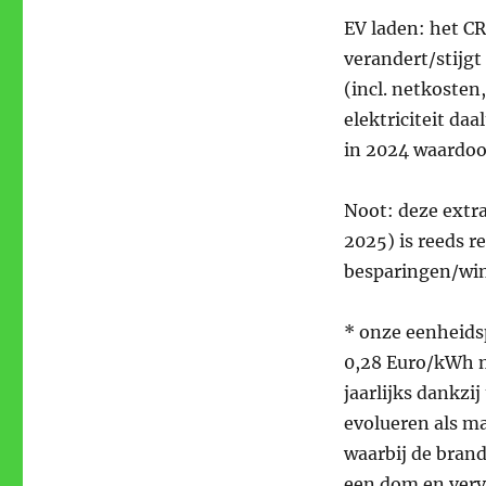
EV laden: het C
verandert/stijgt
(incl. netkosten
elektriciteit da
in 2024 waardoor
Noot: deze extr
2025) is reeds r
besparingen/wi
* onze eenheidsp
0,28 Euro/kWh me
jaarlijks dankzi
evolueren als m
waarbij de brand
een dom en verv