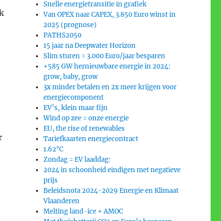
Snelle energietransitie in grafiek
k
Van OPEX naar CAPEX, 3.850 Euro winst in
2025 (prognose)
PATHS2050
15 jaar na Deepwater Horizon
Slim sturen = 3.000 Euro/jaar besparen
+585 GW hernieuwbare energie in 2024:
grow, baby, grow
3x minder betalen en 2x meer krijgen voor
energiecomponent
EV’s, klein maar fijn
Wind op zee = onze energie
EU, the rise of renewables
r
Tariefkaarten energiecontract
1.62°C
Zondag = EV laaddag:
2024 in schoonheid eindigen met negatieve
prijs
Beleidsnota 2024-2029 Energie en Klimaat
Vlaanderen
Melting land-ice + AMOC