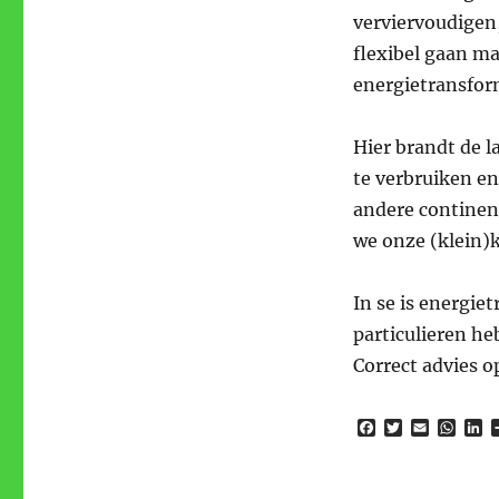
verviervoudigen
flexibel gaan ma
energietransfor
Hier brandt de 
te verbruiken en
andere continen
we onze (klein)
In se is energie
particulieren he
Correct advies o
F
T
E
W
L
a
w
m
h
i
c
i
a
a
n
e
t
i
t
k