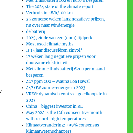
Met thuisbatterij CO2 en Euro’s besparen
The 2024 state of the climate report
Verbruik in kWh/100 km
25 zomerse weken lang negatieve prijzen,
nu over naar windenergie
de batterij
2025, einde van een (dom) tijdperk
Most used climate myths
Is 15 jaar discussiëren zinvol?
17 weken lang negatieve prijzen voor
duurzame elektriciteit
Met slimme thuisbatterij €200 per maand
besparen
427 ppm CO2 – Mauna Loa Hawaï
447 GW zonne-energie in 2023
v
VREG: dynamisch contract goedkoopste in
2023
China = biggest investor in RE
May 2024 is the 12th consecutive month
with record-high temperatures
Klimaatverandering: +99% consensus
klimaatwetenschappers