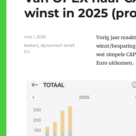
winst in 2025 (pr
Gepubliceerd
mei 1, 2025
Vorig jaar maakt
op
Tags
batterij
,
dynamisch tarief
,
winst/besparinge
EV
wat simpele CAPE
Euro uitkomen.