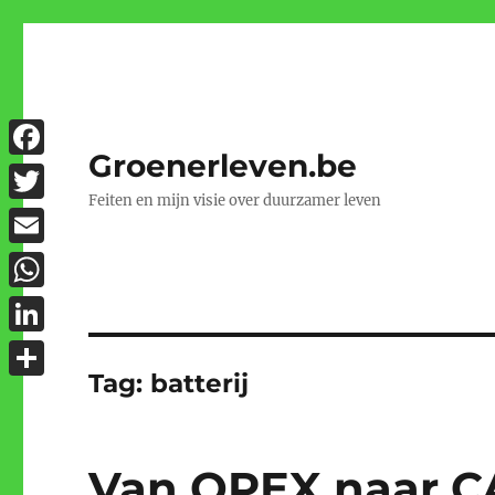
Groenerleven.be
Facebook
Feiten en mijn visie over duurzamer leven
Twitter
Email
WhatsApp
LinkedIn
Tag:
batterij
Delen
Van OPEX naar CA