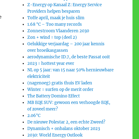
Z-Energy op Kanaal Z: Energy Service
Providers helpen besparen
e
Toffe april, maak je huis slim
1.68 °C – Too many records
Zonnestroom Vlaanderen 2030
Zon + wind = top (deel 2)
Gelukkige verjaardag – 200 jaar kennis
over broeikasgassen
aerodynamische ID.7, de beste Passat ooit
2023 = hottest year ever
NL op 5 jaar: van 15 naar 50% hernieuwbare
elektriciteit
(nagenoeg) gratis thuis EV laden
Winter = surfen op de merit order
The Battery Domino Effect
MB EQE SUV: gewoon een verhoogde EQE,
of zoveel meer?
2.06°C
De nieuwe Polestar 2, een echte Zweed?
Dynamisch + onbalans oktober 2023
2030: World Energy Outlook