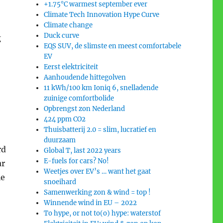
+1.75°C warmest september ever
Climate Tech Innovation Hype Curve
Climate change
Duck curve
g
EQS SUV, de slimste en meest comfortabele
EV
Eerst elektriciteit
Aanhoudende hittegolven
11 kWh/100 km Ioniq 6, snelladende
zuinige comfortbolide
Opbrengst zon Nederland
424 ppm CO2
Thuisbatterij 2.0 = slim, lucratief en
duurzaam
rd
Global T, last 2022 years
E-fuels for cars? No!
ar
Weetjes over EV’s … want het gaat
ie
snoeihard
Samenwerking zon & wind = top !
Winnende wind in EU – 2022
To hype, or not to(o) hype: waterstof