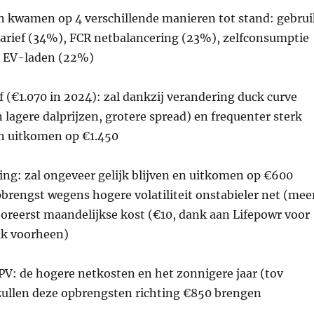
n kwamen op 4 verschillende manieren tot stand: gebrui
arief (34%), FCR netbalancering (23%), zelfconsumptie
t EV-laden (22%)
 (€1.070 in 2024): zal dankzij verandering duck curve
 lagere dalprijzen, grotere spread) en frequenter sterk
en uitkomen op €1.450
ing: zal ongeveer gelijk blijven en uitkomen op €600
brengst wegens hogere volatiliteit onstabieler net (mee
oreerst maandelijkse kost (€10, dank aan Lifepowr voor
ik voorheen)
PV: de hogere netkosten en het zonnigere jaar (tov
ullen deze opbrengsten richting €850 brengen