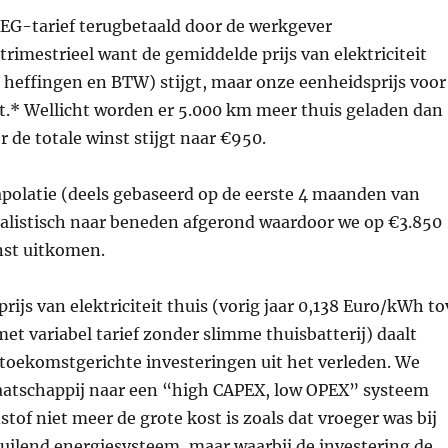
REG-tarief terugbetaald door de werkgever
 trimestrieel want de gemiddelde prijs van elektriciteit
, heffingen en BTW) stijgt, maar onze eenheidsprijs voor
alt.* Wellicht worden er 5.000 km meer thuis geladen dan
 de totale winst stijgt naar €950.
apolatie (deels gebaseerd op de eerste 4 maanden van
ealistisch naar beneden afgerond waardoor we op €3.850
nst uitkomen.
rijs van elektriciteit thuis (vorig jaar 0,138 Euro/kWh to
t variabel tarief zonder slimme thuisbatterij) daalt
j toekomstgerichte investeringen uit het verleden. We
aatschappij naar een “high CAPEX, low OPEX” systeem
stof niet meer de grote kost is zoals dat vroeger was bij
uilend energiesysteem, maar waarbij de investering de