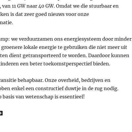
, van 11 GW naar 40 GW. Omdat we die stuurbaar en
ken is dat zeer goed nieuws voor onze
matie.
lamp: we verduurzamen ons energiesysteem door minder
 groenere lokale energie te gebruiken die niet meer uit
ten dient getransporteerd te worden. Daardoor kunnen
kinderen een beter toekomstperspectief bieden.
transitie behapbaar. Onze overheid, bedrijven en
bben enkel een constructief duwtje in de rug nodig.
p basis van wetenschap is essentieel!
D
e
l
e