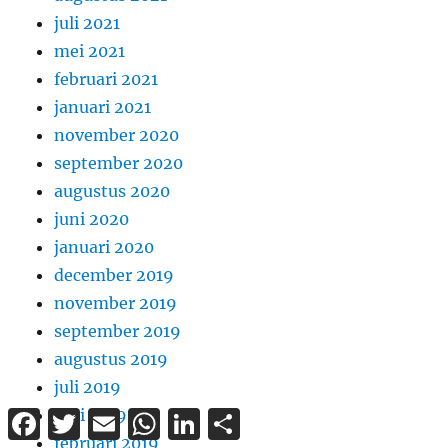
juli 2021
mei 2021
februari 2021
januari 2021
november 2020
september 2020
augustus 2020
juni 2020
januari 2020
december 2019
november 2019
september 2019
augustus 2019
juli 2019
juni 2019
Facebook
Twitter
Email
WhatsApp
LinkedIn
Delen
februari 2019