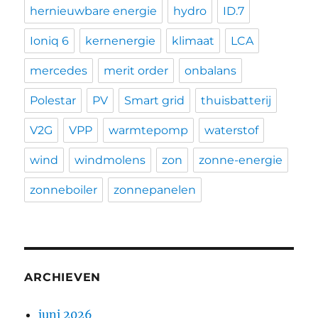
hernieuwbare energie
hydro
ID.7
Ioniq 6
kernenergie
klimaat
LCA
mercedes
merit order
onbalans
Polestar
PV
Smart grid
thuisbatterij
V2G
VPP
warmtepomp
waterstof
wind
windmolens
zon
zonne-energie
zonneboiler
zonnepanelen
ARCHIEVEN
juni 2026