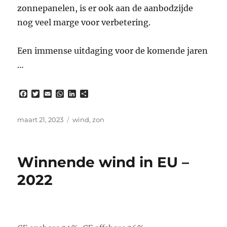
zonnepanelen, is er ook aan de aanbodzijde
nog veel marge voor verbetering.
Een immense uitdaging voor de komende jaren
…
F
T
E
W
L
D
a
w
m
h
i
e
c
i
a
a
n
l
e
t
i
t
k
e
Gepubliceerd
Tags
maart 21, 2023
wind
,
zon
b
t
l
s
e
n
op
o
e
A
d
o
r
p
I
k
p
n
Winnende wind in EU –
2022