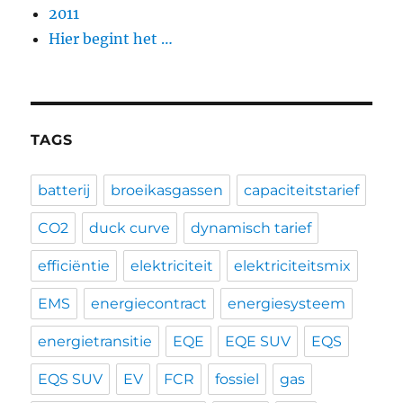
2011
Hier begint het …
TAGS
batterij
broeikasgassen
capaciteitstarief
CO2
duck curve
dynamisch tarief
efficiëntie
elektriciteit
elektriciteitsmix
EMS
energiecontract
energiesysteem
energietransitie
EQE
EQE SUV
EQS
EQS SUV
EV
FCR
fossiel
gas