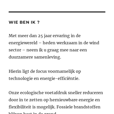
o
e
A
d
o
r
p
I
k
p
n
WIE BEN IK ?
Met meer dan 25 jaar ervaring in de
energiewereld – heden werkzaam in de wind
sector – neem ik u graag mee naar een
duurzamere samenleving.
Hierin ligt de focus voornamelijk op
technologie en energie-efficiëntie.
Onze ecologische voetafdruk sneller reduceren
door in te zetten op hernieuwbare energie en
flexibiliteit is mogelijk. Fossiele brandstoffen
blijven best in de grond.