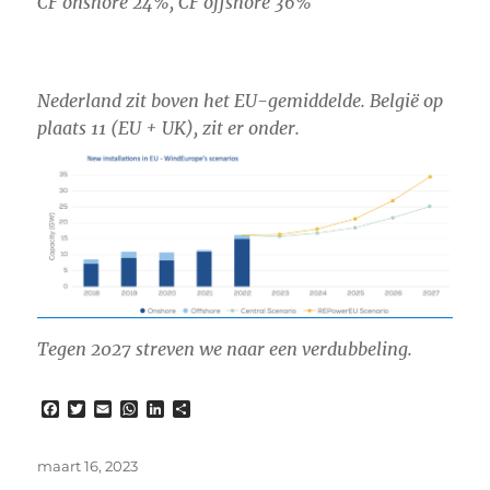
CF onshore 24%, CF offshore 36%
Nederland zit boven het EU-gemiddelde. België op
plaats 11 (EU + UK), zit er onder.
Tegen 2027 streven we naar een verdubbeling.
F
T
E
W
L
D
a
w
m
h
i
e
c
i
a
a
n
l
e
t
i
t
k
e
Gepubliceerd
maart 16, 2023
b
t
l
s
e
n
op