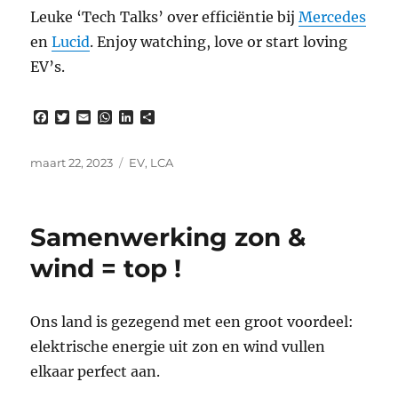
Leuke ‘Tech Talks’ over efficiëntie bij
Mercedes
en
Lucid
. Enjoy watching, love or start loving
EV’s.
F
T
E
W
L
D
a
w
m
h
i
e
c
i
a
a
n
l
e
t
i
t
k
e
Gepubliceerd
Tags
maart 22, 2023
EV
,
LCA
b
t
l
s
e
n
op
o
e
A
d
o
r
p
I
k
p
n
Samenwerking zon &
wind = top !
Ons land is gezegend met een groot voordeel:
elektrische energie uit zon en wind vullen
elkaar perfect aan.