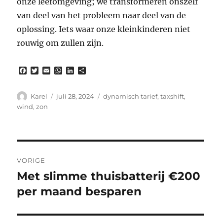
onze leefomgeving; we transformeren onszelf
van deel van het probleem naar deel van de
oplossing. Iets waar onze kleinkinderen niet
rouwig om zullen zijn.
F
T
E
W
L
D
a
w
m
h
i
e
c
i
a
a
n
l
e
t
i
t
k
e
Auteur
Gepubliceerd
Tags
Karel
juli 28, 2024
dynamisch tarief
,
taxshift
,
b
t
l
s
e
n
op
wind
,
zon
o
e
A
d
o
r
p
I
k
p
n
Berichtnavigatie
VORIGE
Met slimme thuisbatterij €200
Vorig
bericht:
per maand besparen