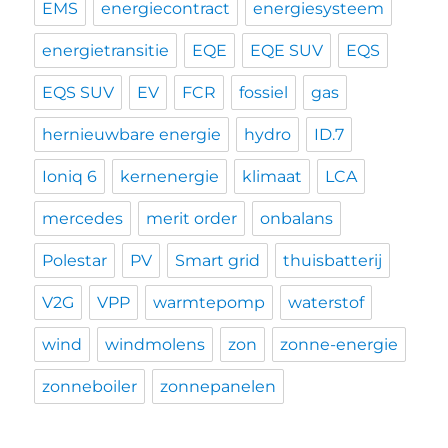
EMS
energiecontract
energiesysteem
energietransitie
EQE
EQE SUV
EQS
EQS SUV
EV
FCR
fossiel
gas
hernieuwbare energie
hydro
ID.7
Ioniq 6
kernenergie
klimaat
LCA
mercedes
merit order
onbalans
Polestar
PV
Smart grid
thuisbatterij
V2G
VPP
warmtepomp
waterstof
wind
windmolens
zon
zonne-energie
zonneboiler
zonnepanelen