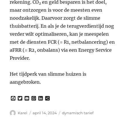
rekening. CO
en geld besparen is het doel,
2
maar ontzorgen is voor de meesten even
noodzakelijk. Daarvoor zorgt de slimme
thuisbatterij. En als je de terugverdientijd nog
verder wilt optimaliseren, kan je meespelen
met de diensten FCR (= R1, netbalancering) en
aFRR (= R2, onbalans) via een Energy Service
Provider.
Het tijdperk van slimme huizen is
aangebroken.
F
T
E
W
L
D
a
w
m
h
i
e
c
i
a
a
n
l
e
t
i
t
k
e
Auteur
Gepubliceerd
Tags
Karel
april 14, 2024
dynamisch tarief
b
t
l
s
e
n
op
o
e
A
d
o
r
p
I