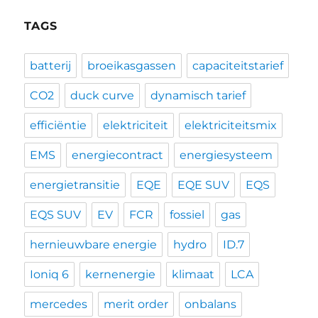
TAGS
batterij
broeikasgassen
capaciteitstarief
CO2
duck curve
dynamisch tarief
efficiëntie
elektriciteit
elektriciteitsmix
EMS
energiecontract
energiesysteem
energietransitie
EQE
EQE SUV
EQS
EQS SUV
EV
FCR
fossiel
gas
hernieuwbare energie
hydro
ID.7
Ioniq 6
kernenergie
klimaat
LCA
mercedes
merit order
onbalans