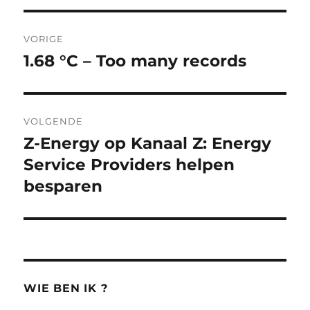
k
p
n
Berichtnavigatie
VORIGE
1.68 °C – Too many records
Vorig
bericht:
VOLGENDE
Z-Energy op Kanaal Z: Energy
Volgend
bericht:
Service Providers helpen
besparen
WIE BEN IK ?