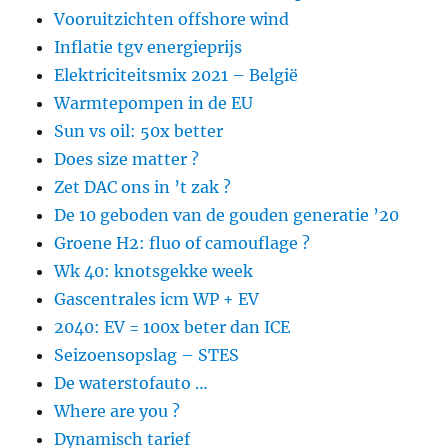
Vooruitzichten offshore wind
Inflatie tgv energieprijs
Elektriciteitsmix 2021 – België
Warmtepompen in de EU
Sun vs oil: 50x better
Does size matter ?
Zet DAC ons in ’t zak ?
De 10 geboden van de gouden generatie ’20
Groene H2: fluo of camouflage ?
Wk 40: knotsgekke week
Gascentrales icm WP + EV
2040: EV = 100x beter dan ICE
Seizoensopslag – STES
De waterstofauto …
Where are you ?
Dynamisch tarief