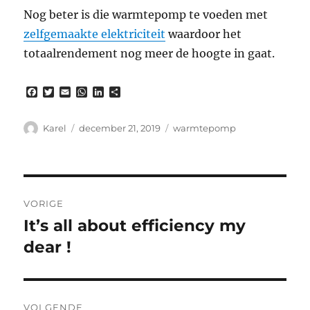
Nog beter is die warmtepomp te voeden met
zelfgemaakte elektriciteit
waardoor het
totaalrendement nog meer de hoogte in gaat.
F
T
E
W
L
D
a
w
m
h
i
e
c
i
a
a
n
l
e
t
i
t
k
e
Auteur
Gepubliceerd
Tags
Karel
december 21, 2019
warmtepomp
b
t
l
s
e
n
op
o
e
A
d
o
r
p
I
k
p
n
Berichtnavigatie
VORIGE
It’s all about efficiency my
Vorig
bericht:
dear !
VOLGENDE