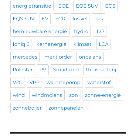
energietransitie
EQE
EQE SUV
EQS
EQS SUV
EV
FCR
fossiel
gas
hernieuwbare energie
hydro
ID.7
Ioniq 6
kernenergie
klimaat
LCA
mercedes
merit order
onbalans
Polestar
PV
Smart grid
thuisbatterij
V2G
VPP
warmtepomp
waterstof
wind
windmolens
zon
zonne-energie
zonneboiler
zonnepanelen