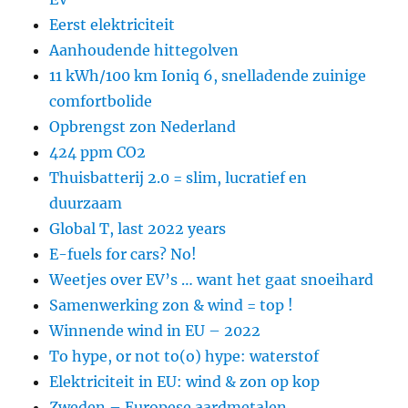
Eerst elektriciteit
Aanhoudende hittegolven
11 kWh/100 km Ioniq 6, snelladende zuinige
comfortbolide
Opbrengst zon Nederland
424 ppm CO2
Thuisbatterij 2.0 = slim, lucratief en
duurzaam
Global T, last 2022 years
E-fuels for cars? No!
Weetjes over EV’s … want het gaat snoeihard
Samenwerking zon & wind = top !
Winnende wind in EU – 2022
To hype, or not to(o) hype: waterstof
Elektriciteit in EU: wind & zon op kop
Zweden – Europese aardmetalen