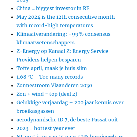
China = biggest investor in RE
May 2024 is the 12th consecutive month
with record-high temperatures
Klimaatverandering: +99% consensus
klimaatwetenschappers
Z-Energy op Kanaal Z: Energy Service
Providers helpen besparen
Toffe april, maak je huis slim
1.68 °C – Too many records
Zonnestroom Vlaanderen 2030
Zon + wind = top (deel 2)
Gelukkige verjaardag – 200 jaar kennis over
broeikasgassen
aerodynamische ID.7, de beste Passat ooit
2023 = hottest year ever
NL op 5 jaar: van 15 naar 50% hernieuwbare