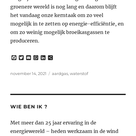
groenere wereld is nog lang en daarom blijft
het vandaag onze kerntaak om zo veel
mogelijk in te zetten op energie-efficiëntie, en
om zo weinig mogelijk broeikasgassen te
produceren.
F
T
E
W
L
D
a
w
m
h
i
e
c
i
a
a
n
l
e
t
i
t
k
e
Gepubliceerd
Tags
november 14, 2021
aardgas
,
waterstof
b
t
l
s
e
n
op
o
e
A
d
o
r
p
I
k
p
n
WIE BEN IK ?
Met meer dan 25 jaar ervaring in de
energiewereld – heden werkzaam in de wind