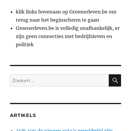
klik links bovenaan op Groenerleven.be om
terug naar het beginscherm te gaan
Groenerleven.be is volledig onafhankelijk, er
zijn geen connecties met bedrijfsleven en
politiek
ZO
Zoeken
naar:
ARTIKELS
25% van de nieuwe auto’s wereldwijd zijn