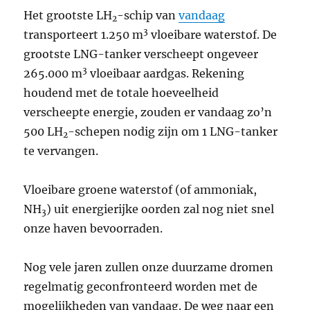
Het grootste LH
-schip van
vandaag
2
3
transporteert 1.250 m
vloeibare waterstof. De
grootste LNG-tanker verscheept ongeveer
3
265.000 m
vloeibaar aardgas. Rekening
houdend met de totale hoeveelheid
verscheepte energie, zouden er vandaag zo’n
500 LH
-schepen nodig zijn om 1 LNG-tanker
2
te vervangen.
Vloeibare groene waterstof (of ammoniak,
NH
) uit energierijke oorden zal nog niet snel
3
onze haven bevoorraden.
Nog vele jaren zullen onze duurzame dromen
regelmatig geconfronteerd worden met de
mogelijkheden van vandaag. De weg naar een