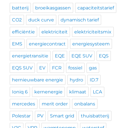
batterij
broeikasgassen
capaciteitstarief
CO2
duck curve
dynamisch tarief
efficiëntie
elektriciteit
elektriciteitsmix
EMS
energiecontract
energiesysteem
energietransitie
EQE
EQE SUV
EQS
EQS SUV
EV
FCR
fossiel
gas
hernieuwbare energie
hydro
ID.7
Ioniq 6
kernenergie
klimaat
LCA
mercedes
merit order
onbalans
Polestar
PV
Smart grid
thuisbatterij
V2G
VPP
warmtepomp
waterstof